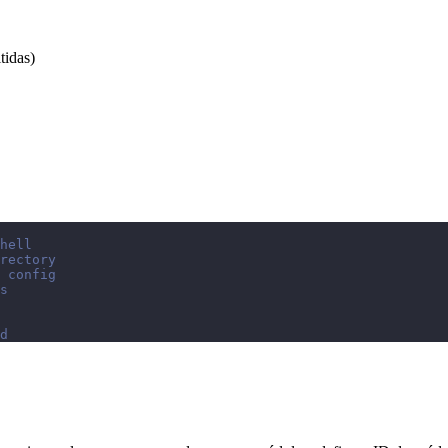
tidas)
hell
rectory
 config
s
d