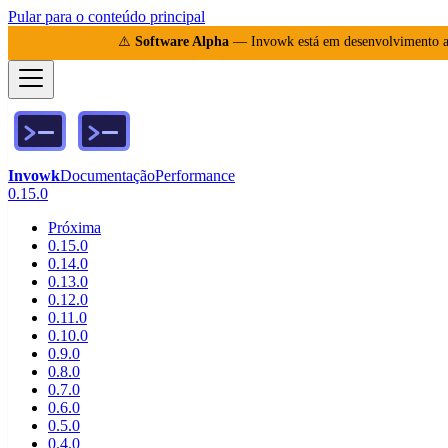
Pular para o conteúdo principal
⚠️
Software Alpha
— Invowk está em desenvolvimento ati
Invowk
Documentação
Performance
0.15.0
Próxima
0.15.0
0.14.0
0.13.0
0.12.0
0.11.0
0.10.0
0.9.0
0.8.0
0.7.0
0.6.0
0.5.0
0.4.0