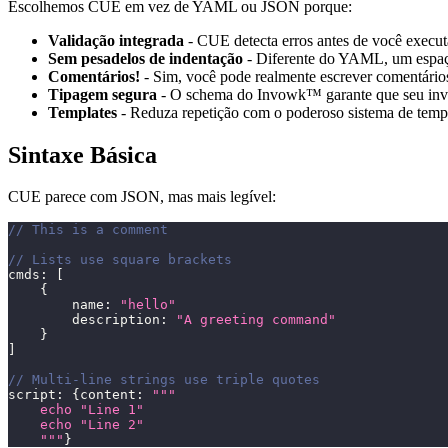
Escolhemos CUE em vez de YAML ou JSON porque:
Validação integrada
- CUE detecta erros antes de você execut
Sem pesadelos de indentação
- Diferente do YAML, um espaço
Comentários!
- Sim, você pode realmente escrever comentário
Tipagem segura
- O schema do Invowk™ garante que seu invo
Templates
- Reduza repetição com o poderoso sistema de tem
Sintaxe Básica
CUE parece com JSON, mas mais legível:
// This is a comment
// Lists use square brackets
cmds
:
[
{
        name
:
"hello"
        description
:
"A greeting command"
}
]
// Multi-line strings use triple quotes
script
:
{
content
:
"""
    echo "Line 1"
    echo "Line 2"
    """
}