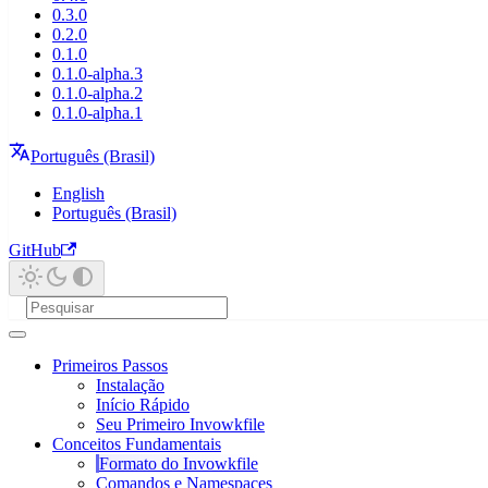
0.3.0
0.2.0
0.1.0
0.1.0-alpha.3
0.1.0-alpha.2
0.1.0-alpha.1
Português (Brasil)
English
Português (Brasil)
GitHub
Primeiros Passos
Instalação
Início Rápido
Seu Primeiro Invowkfile
Conceitos Fundamentais
Formato do Invowkfile
Comandos e Namespaces