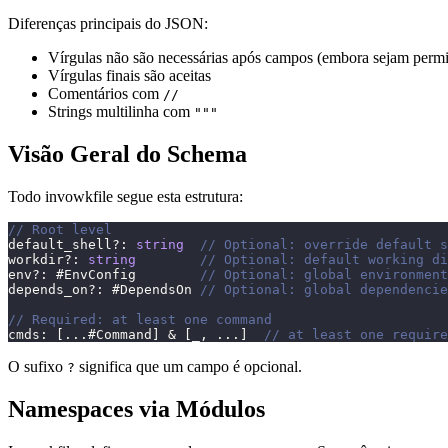
Diferenças principais do JSON:
Vírgulas não são necessárias após campos (embora sejam permi
Vírgulas finais são aceitas
Comentários com
//
Strings multilinha com
"""
Visão Geral do Schema
Todo invowkfile segue esta estrutura:
// Root level
default_shell
?
:
string
// Optional: override default s
workdir
?
:
string
// Optional: default working di
env
?
:
 #EnvConfig        
// Optional: global environment
depends_on
?
:
 #DependsOn 
// Optional: global dependencie
// Required: at least one command
cmds
:
[
...
#Command
]
&
[
_
,
...
]
// at least one require
O sufixo
significa que um campo é opcional.
?
Namespaces via Módulos